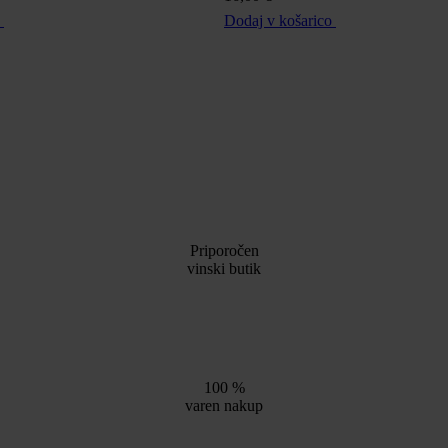
o
Dodaj v košarico
Priporočen
vinski butik
100 %
varen nakup