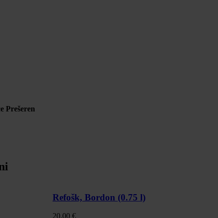
nce Prešeren
ni
Refošk, Bordon (0.75 l)
(
20,00
€