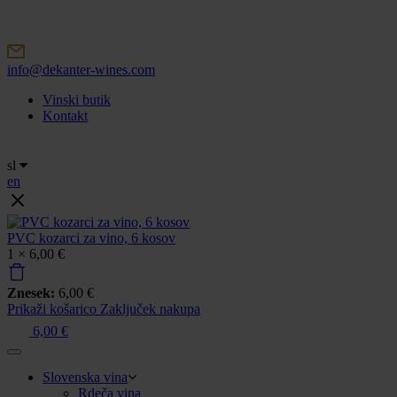
Skip
to
content
info@dekanter-wines.com
Vinski butik
Kontakt
sl
en
PVC kozarci za vino, 6 kosov
1 ×
6,00
€
Znesek:
6,00
€
Prikaži košarico
Zaključek nakupa
6,00
€
Slovenska vina
Rdeča vina