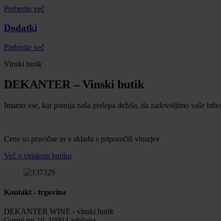
Preberite več
Dodatki
Preberite več
Vinski butik
DEKANTER – Vinski butik
Imamo vse, kar ponuja naša prelepa dežela, da zadovoljimo vaše brbonč
Cene so pravične in v skladu s priporočili vinarjev
Več o vinskem butiku
Kontakt - trgovina
DEKANTER WINE - vinski butik
Gornji trg 10, 1000 Ljubljana