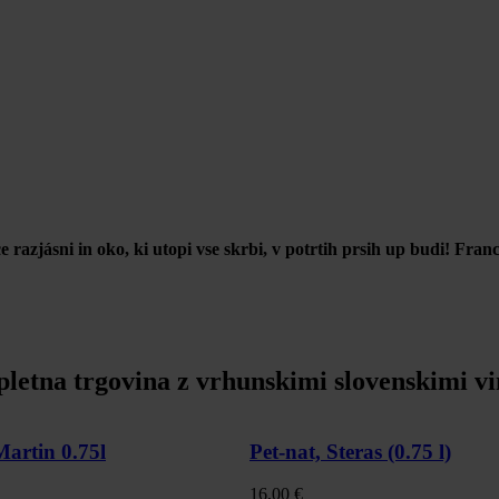
rce razjásni in oko, ki utopi vse skrbi, v potrtih prsih up budi! Fra
pletna trgovina z vrhunskimi slovenskimi vi
Martin 0.75l
Pet-nat, Steras (0.75 l)
16,00
€