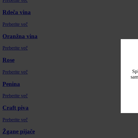
Preberite več
Rdeča vina
Preberite več
Oranžna vina
Preberite več
Rose
Spl
Preberite več
sam
Penina
Preberite več
Craft piva
Preberite več
Žgane pijače