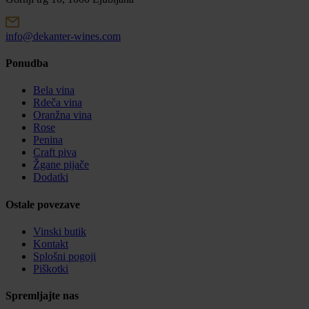
info@dekanter-wines.com
Ponudba
Bela vina
Rdeča vina
Oranžna vina
Rose
Penina
Craft piva
Žgane pijače
Dodatki
Ostale povezave
Vinski butik
Kontakt
Splošni pogoji
Piškotki
Spremljajte nas