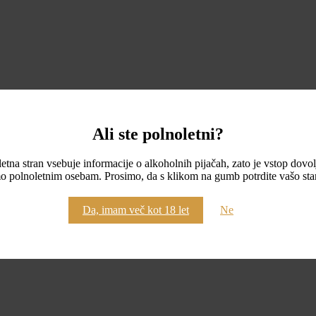
Ali ste polnoletni?
etna stran vsebuje informacije o alkoholnih pijačah, zato je vstop dovo
o polnoletnim osebam. Prosimo, da s klikom na gumb potrdite vašo star
Da, imam več kot 18 let
Ne