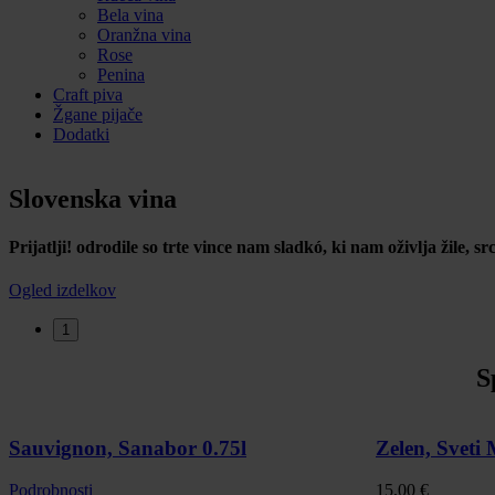
Bela vina
Oranžna vina
Rose
Penina
Craft piva
Žgane pijače
Dodatki
Slovenska vina
Prijatlji! odrodile so trte vince nam sladkó, ki nam oživlja žile, s
Ogled izdelkov
1
S
Sauvignon, Sanabor 0.75l
Zelen, Sveti 
Podrobnosti
15,00
€