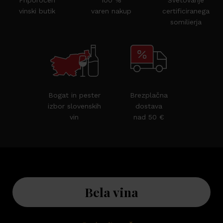
Priporočen
100 %
Svetovanje
vinski butik
varen nakup
certificiranega
somilierja
Bogat in pester
Brezplačna
izbor slovenskih
dostava
vin
nad 50 €
Bela vina