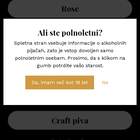
Rose
Preberite več
Ali ste polnoletni?
Spletna stran vsebuje informacije o alkoholnih
pijačah, zato je vstop dovoljen samo
polnoletnim osebam. Prosimo, da s klikom na
Penina
gumb potrdite vašo starost.
Da, imam več kot 18 let
Ne
Preberite več
Craft piva