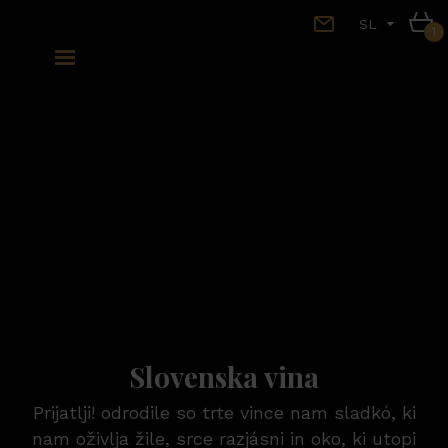
Skip
SL
to
content
Slovenska vina
Prijatlji! odrodile so trte vince nam sladkó, ki
nam oživlja žile, srce razjásni in oko, ki utopi