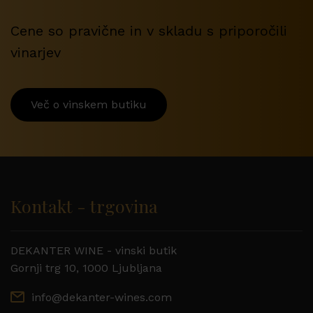
Cene so pravične in v skladu s priporočili
vinarjev
Več o vinskem butiku
Kontakt - trgovina
DEKANTER WINE - vinski butik
Gornji trg 10, 1000 Ljubljana
info@dekanter-wines.com