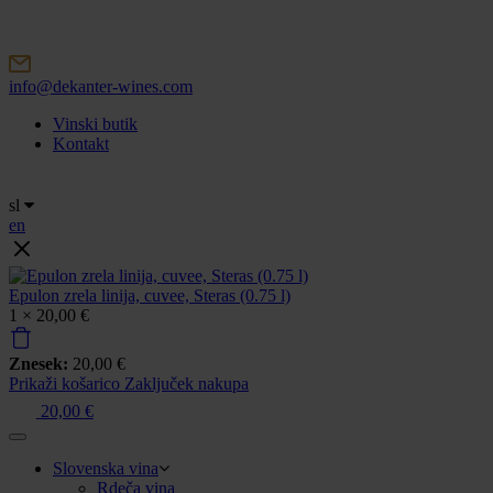
Skip
to
content
info@dekanter-wines.com
Vinski butik
Kontakt
sl
en
Epulon zrela linija, cuvee, Steras (0.75 l)
1 ×
20,00
€
Znesek:
20,00
€
Prikaži košarico
Zaključek nakupa
20,00
€
Slovenska vina
Rdeča vina