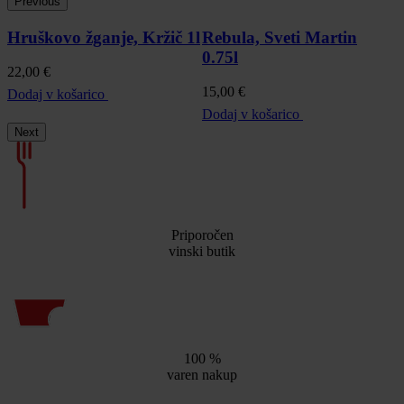
Previous
Hruškovo žganje, Kržič 1l
Rebula, Sveti Martin
0.75l
(
22,00
€
15,00
€
4
Dodaj v košarico
Dodaj v košarico
D
Next
Priporočen
vinski butik
100 %
varen nakup