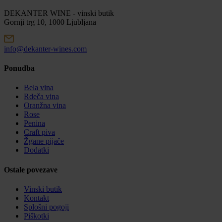
DEKANTER WINE - vinski butik
Gornji trg 10, 1000 Ljubljana
info@dekanter-wines.com
Ponudba
Bela vina
Rdeča vina
Oranžna vina
Rose
Penina
Craft piva
Žgane pijače
Dodatki
Ostale povezave
Vinski butik
Kontakt
Splošni pogoji
Piškotki