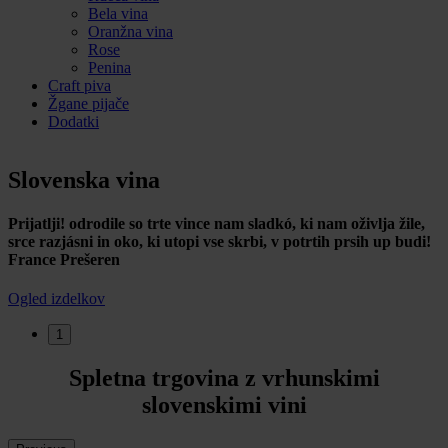
Bela vina
Oranžna vina
Rose
Penina
Craft piva
Žgane pijače
Dodatki
Slovenska vina
Prijatlji! odrodile so trte vince nam sladkó, ki nam oživlja žile,
srce razjásni in oko, ki utopi vse skrbi, v potrtih prsih up budi!
France Prešeren
Ogled izdelkov
1
Spletna trgovina z vrhunskimi
slovenskimi vini