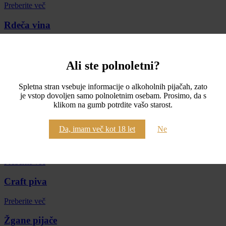
Preberite več
Rdeča vina
Preberite več
Ali ste polnoletni?
Oranžna vina
Preberite več
Spletna stran vsebuje informacije o alkoholnih pijačah, zato
je vstop dovoljen samo polnoletnim osebam. Prosimo, da s
Rose
klikom na gumb potrdite vašo starost.
Preberite več
Da, imam več kot 18 let
Ne
Penina
Preberite več
Craft piva
Preberite več
Žgane pijače