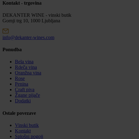
Kontakt - trgovina
DEKANTER WINE - vinski butik
Gornji trg 10, 1000 Ljubljana
info@dekanter-wines.com
Ponudba
Bela vina
Rdeča vina
Oranžna vina
Rose
Penina
Craft piva
Žgane pijače
Dodatki
Ostale povezave
Vinski butik
Kontakt
Splošni pogoji