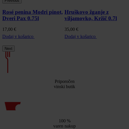
Previous
Rosé penina Modri pinot,
Hruškovo žganje z
Dveri Pax 0.75l
viljamovko, Kržič 0.7l
2
17,00
€
35,00
€
D
Dodaj v košarico
Dodaj v košarico
Next
Priporočen
vinski butik
100 %
varen nakup