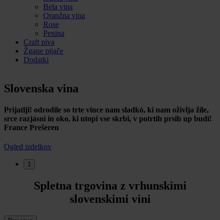
Bela vina
Oranžna vina
Rose
Penina
Craft piva
Žgane pijače
Dodatki
Slovenska vina
Prijatlji! odrodile so trte vince nam sladkó, ki nam oživlja žile,
srce razjásni in oko, ki utopi vse skrbi, v potrtih prsih up budi!
France Prešeren
Ogled izdelkov
1
Spletna trgovina z vrhunskimi
slovenskimi vini