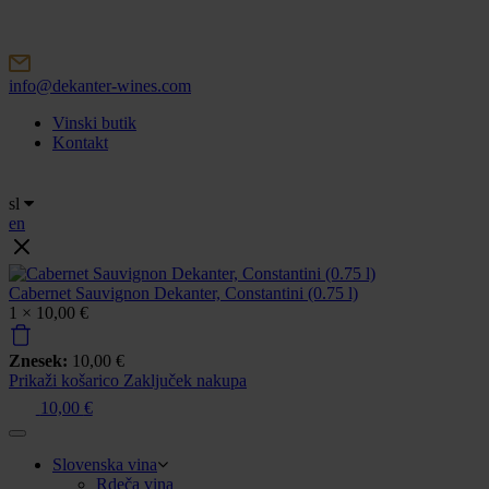
Skip
to
content
info@dekanter-wines.com
Vinski butik
Kontakt
sl
en
Cabernet Sauvignon Dekanter, Constantini (0.75 l)
1 ×
10,00
€
Znesek:
10,00
€
Prikaži košarico
Zaključek nakupa
10,00
€
Slovenska vina
Rdeča vina