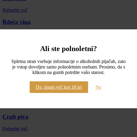
Preberite več
Rdeča vina
Preberite več
Oranžna vina
Ali ste polnoletni?
Preberite več
Spletna stran vsebuje informacije o alkoholnih pijačah, zato
je vstop dovoljen samo polnoletnim osebam. Prosimo, da s
Rose
klikom na gumb potrdite vašo starost.
Preberite več
Da, imam več kot 18 let
Ne
Penina
Preberite več
Craft piva
Preberite več