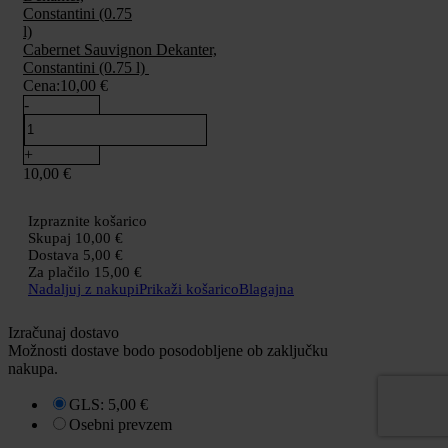
Cabernet Sauvignon Dekanter,
Constantini (0.75 l)
Cena:
10,00
€
-
+
10,00
€
Izpraznite košarico
Skupaj
10,00
€
Dostava
5,00
€
Za plačilo
15,00
€
Nadaljuj z nakupi
Prikaži košarico
Blagajna
Izračunaj dostavo
Možnosti dostave bodo posodobljene ob zaključku
nakupa.
GLS:
5,00
€
Osebni prevzem