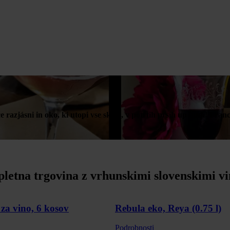
rce razjásni in oko, ki utopi vse skrbi, v potrtih prsih up budi! Fra
pletna trgovina z vrhunskimi slovenskimi vi
za vino, 6 kosov
Rebula eko, Reya (0.75 l)
Podrobnosti