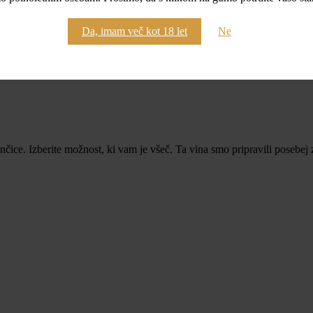
Da, imam več kot 18 let
Ne
ice. Izberite možnost, ki vam je všeč. Ta vina smo pripravili posebej 