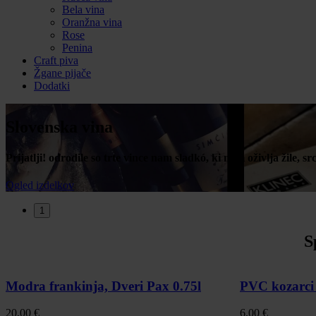
Bela vina
Oranžna vina
Rose
Penina
Craft piva
Žgane pijače
Dodatki
Slovenska vina
Prijatlji! odrodile so trte vince nam sladkó, ki nam oživlja žile, s
Ogled izdelkov
1
S
Modra frankinja, Dveri Pax 0.75l
PVC kozarci 
20,00
€
6,00
€