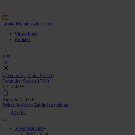
Skip
to
content
info@dekanter-wines.com
Vinski butik
Kontakt
sl
en
Teran dry, Štoka (0.75 l)
1 ×
12,00
€
Znesek:
12,00
€
Prikaži košarico
Zaključek nakupa
12,00
€
Slovenska vina
Rdeča vina