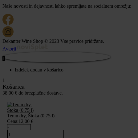
Naše novosti in dejavnosti lahko spremljate na socialnem omrežju:
Dekanter Wine Shop © 2023 Vse pravice pridržane.
Avtorji
1
Izdelek dodan v košarico
1
Košarica
38,00
€
do brezplačne dostave.
Teran dry, Štoka (0.75 l)
Cena:
12,00
€
-