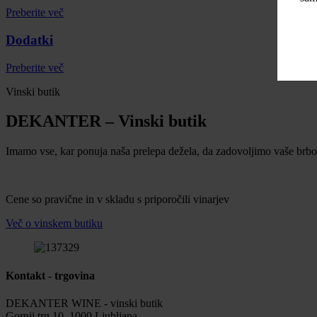
Preberite več
Dodatki
Preberite več
Vinski butik
DEKANTER – Vinski butik
Imamo vse, kar ponuja naša prelepa dežela, da zadovoljimo vaše brbonč
Cene so pravične in v skladu s priporočili vinarjev
Več o vinskem butiku
Kontakt - trgovina
DEKANTER WINE - vinski butik
Gornji trg 10, 1000 Ljubljana