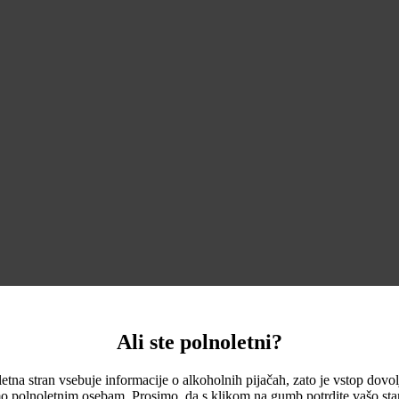
Ali ste polnoletni?
etna stran vsebuje informacije o alkoholnih pijačah, zato je vstop dovo
o polnoletnim osebam. Prosimo, da s klikom na gumb potrdite vašo star