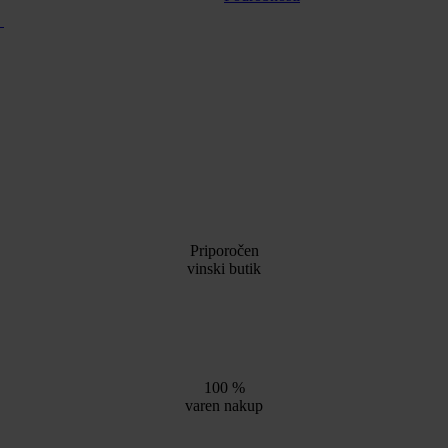
o
Priporočen
vinski butik
100 %
varen nakup