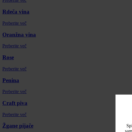
Preberite več
Rdeča vina
Preberite več
Oranžna vina
Preberite več
Rose
Preberite več
Penina
Preberite več
Craft piva
Preberite več
Žgane pijače
Spl
sam