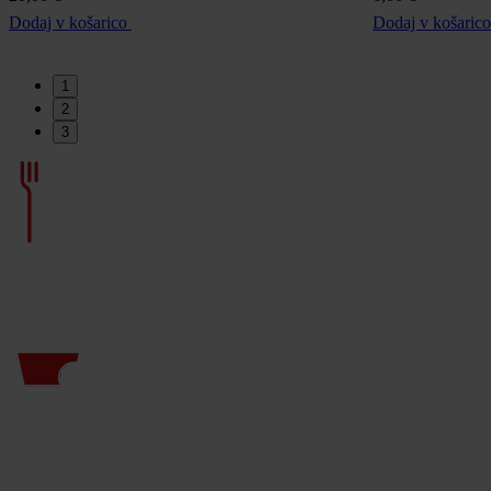
Dodaj v košarico
Dodaj v košaric
1
2
3