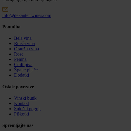
info@dekanter-wines.com
Ponudba
Bela vina
Rdeča vina
Oranžna vina
Rose
Penina
Craft piva
Žgane pijače
Dodatki
Ostale povezave
Vinski butik
Kontakt
Splošni pogoji
Piškotki
Spremljajte nas