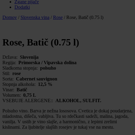
Žgane pijače
Dodatki
Domov
/
Slovenska vina
/
Rose
/
Rose, Batič (0.75 l)
Rose, Batič (0.75 l)
Država:
Slovenija
Regija:
Primorska / Vipavska dolina
Sladkorna stopnja:
polsuho
Stil:
rose
Sorta:
Cabernet sauvignon
Stopnja alkohola:
12,5 %
Vinar:
Batič
Volumen:
0,75 L
VSEBUJE ALERGENE::
ALKOHOL, SULFIT.
Polsuho vino. Barva je nežna lososova. Cvetica je dokaj poudarjena,
mladostna, dišeča, vabljiva. Tu so rdečkasti sadeži, malina, jagoda,
vanilja. V ustih je vino slajše, a harmonično, z lepimi zrelimi
kislinami. Za ljubitelje slajših rosejev je tukaj vse na mestu.