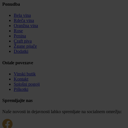
Ponudba
Bela vina
Rdeča vina
Oranžna vina
Rose
Penina
Craft piva
Žgane pijače
Dodatki
Ostale povezave
Vinski butik
Kontakt
Splošni pogoji
Piškotki
Spremljajte nas
Naše novosti in dejavnosti lahko spremljate na socialnem omrežju: