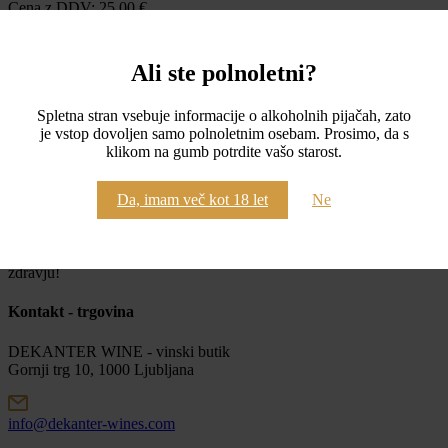
Cena z DDV:
25,00
€
Na zalogi
Količina:
Ali ste polnoletni?
Dodaj v košarico
Spletna stran vsebuje informacije o alkoholnih pijačah, zato
100% varen nakup preko spletne trgovine
je vstop dovoljen samo polnoletnim osebam. Prosimo, da s
klikom na gumb potrdite vašo starost.
Brezplačna dostava pri nakupu nad 50€
Da, imam več kot 18 let
Ne
Imate dodatna vprašanja o tem izdelku?
Minister za zdravje opozarja: Prekomerno pitje alkohola škoduje
zdravju!
Kontakt - trgovina
DEKANTER WINE - vinski butik
Gornji trg 10, 1000 Ljubljana
info@dekanter-wines.com