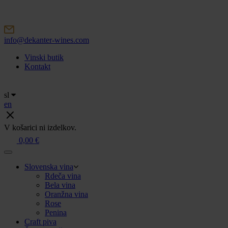
Skip
to
content
info@dekanter-wines.com
Vinski butik
Kontakt
sl
en
V košarici ni izdelkov.
0,00
€
Slovenska vina
Rdeča vina
Bela vina
Oranžna vina
Rose
Penina
Craft piva