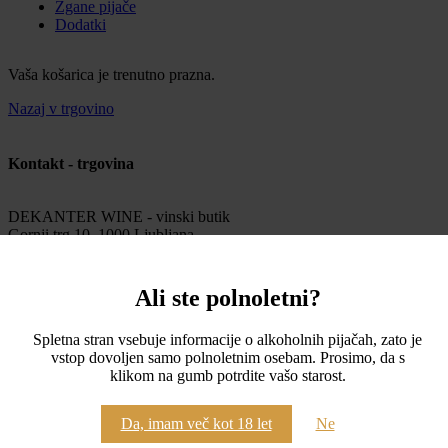
Žgane pijače
Dodatki
Vaša košarica je trenutno prazna.
Nazaj v trgovino
Kontakt - trgovina
DEKANTER WINE - vinski butik
Gornji trg 10, 1000 Ljubljana
Ali ste polnoletni?
info@dekanter-wines.com
Spletna stran vsebuje informacije o alkoholnih pijačah, zato je
Ponudba
vstop dovoljen samo polnoletnim osebam. Prosimo, da s
klikom na gumb potrdite vašo starost.
Bela vina
Rdeča vina
Da, imam več kot 18 let
Ne
Oranžna vina