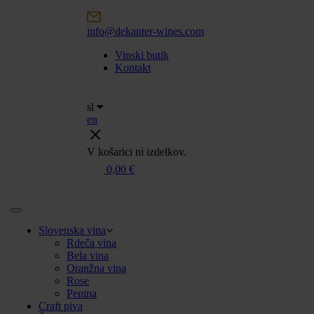
Skip
to
info@dekanter-wines.com
content
Vinski butik
Kontakt
sl
en
V košarici ni izdelkov.
0,00
€
Slovenska vina
Rdeča vina
Bela vina
Oranžna vina
Rose
Penina
Craft piva