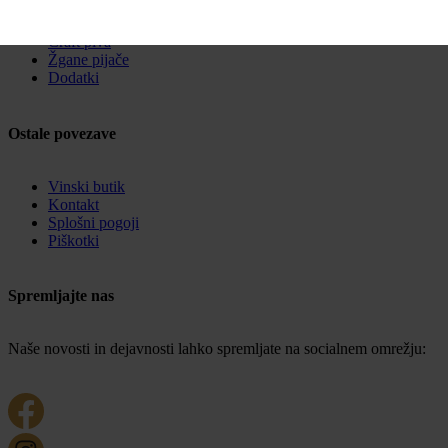
Rose
Penina
Craft piva
Žgane pijače
Dodatki
Ostale povezave
Vinski butik
Kontakt
Splošni pogoji
Piškotki
Spremljajte nas
Naše novosti in dejavnosti lahko spremljate na socialnem omrežju: