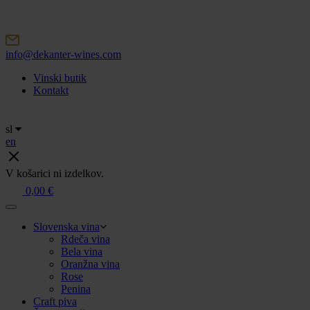
Skip
to
content
info@dekanter-wines.com
Vinski butik
Kontakt
sl
en
V košarici ni izdelkov.
0,00
€
Slovenska vina
Rdeča vina
Bela vina
Oranžna vina
Rose
Penina
Craft piva