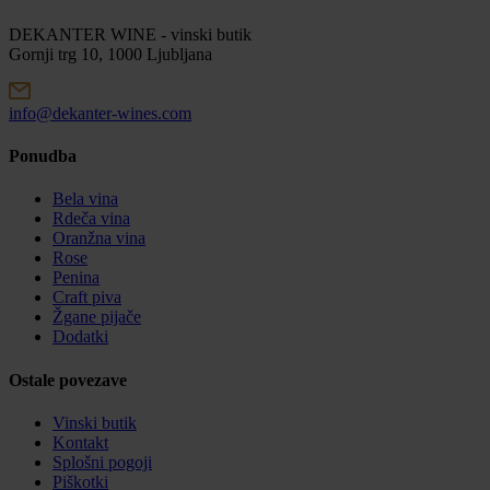
DEKANTER WINE - vinski butik
Gornji trg 10, 1000 Ljubljana
info@dekanter-wines.com
Ponudba
Bela vina
Rdeča vina
Oranžna vina
Rose
Penina
Craft piva
Žgane pijače
Dodatki
Ostale povezave
Vinski butik
Kontakt
Splošni pogoji
Piškotki