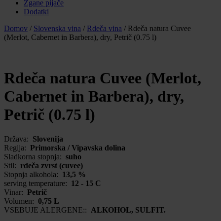
Žgane pijače
Dodatki
Domov
/
Slovenska vina
/
Rdeča vina
/
Rdeča natura Cuvee
(Merlot, Cabernet in Barbera), dry, Petrič (0.75 l)
Rdeča natura Cuvee (Merlot,
Cabernet in Barbera), dry,
Petrič (0.75 l)
Država:
Slovenija
Regija:
Primorska / Vipavska dolina
Sladkorna stopnja:
suho
Stil:
rdeča zvrst (cuvee)
Stopnja alkohola:
13,5 %
serving temperature:
12 - 15 C
Vinar:
Petrič
Volumen:
0,75 L
VSEBUJE ALERGENE::
ALKOHOL, SULFIT.