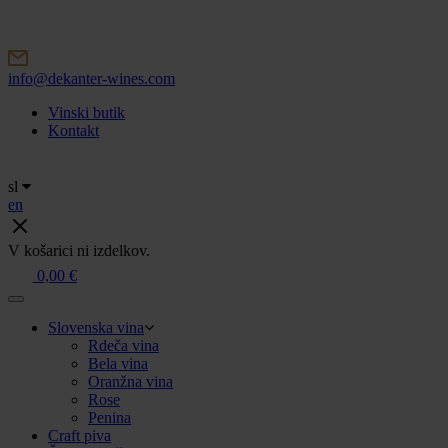
Skip
to
content
info@dekanter-wines.com
Vinski butik
Kontakt
sl
en
V košarici ni izdelkov.
0,00
€
Slovenska vina
Rdeča vina
Bela vina
Oranžna vina
Rose
Penina
Craft piva