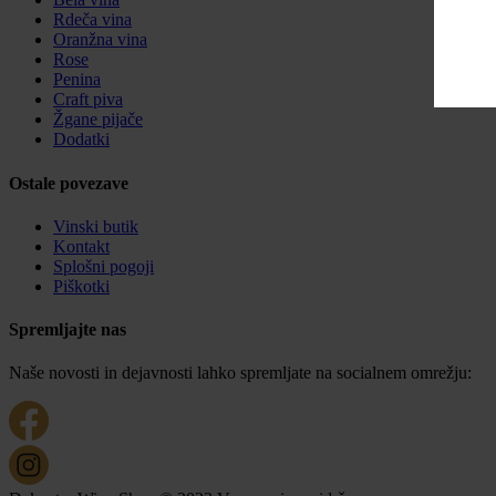
Rdeča vina
Oranžna vina
Rose
Penina
Craft piva
Žgane pijače
Dodatki
Ostale povezave
Vinski butik
Kontakt
Splošni pogoji
Piškotki
Spremljajte nas
Naše novosti in dejavnosti lahko spremljate na socialnem omrežju: