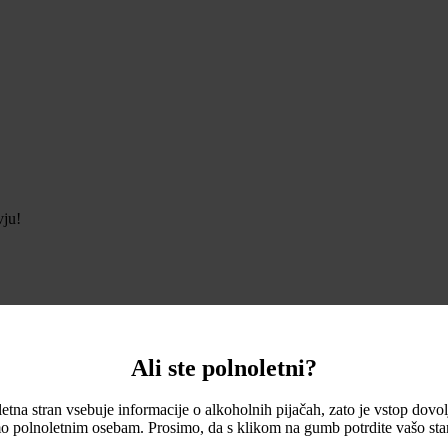
vju!
Ali ste polnoletni?
etna stran vsebuje informacije o alkoholnih pijačah, zato je vstop dovo
o polnoletnim osebam. Prosimo, da s klikom na gumb potrdite vašo star