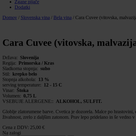
Žgane pijače
Dodatki
Domov
/
Slovenska vina
/
Bela vina
/
Cara Cuvee (vitovska, malvazija
Cara Cuvee (vitovska, malvazija
Država:
Slovenija
Regija:
Primorska / Kras
Sladkorna stopnja:
suho
Stil:
krepko belo
Stopnja alkohola:
13 %
serving temperature:
12 - 15 C
Vinar:
Štoka
Volumen:
0,75 L
VSEBUJE ALERGENE::
ALKOHOL, SULFIT.
Globlje zlatorumene barve. Cvetica je dozorela. Malce po hrastovini, di
živahnost, zrelo z daljšim zatonom. Prav lepo pridelano in še vedno v
Cena z DDV:
25,00
€
Na zalogi