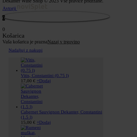
Dekanter Wine Shop © 2023 Vse pravice pridržane.
Avtorji
0
0
Košarica
Vaša košarica je prazna
Nazaj v trgovino
Nadaljuj z nakupi
Vitis, Constantini (0.75 l)
17,00
€
+
Dodaj
Cabernet Sauvignon Dekanter, Constantini
(1.5 l)
15,00
€
+
Dodaj