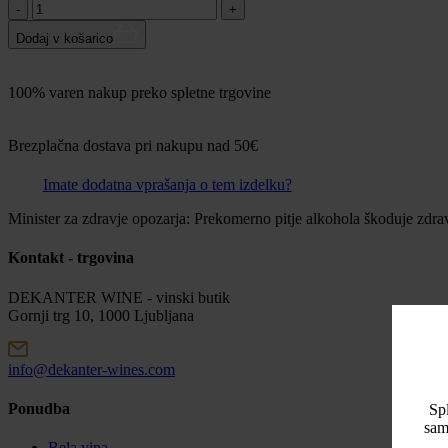
Količina:
Dodaj v košarico
100% varen nakup preko spletne trgovine
Brezplačna dostava pri nakupu nad 50€
Imate dodatna vprašanja o tem izdelku?
Minister za zdravje opozarja: Prekomerno pitje alkohola škoduje zdra
Kontakt - trgovina
DEKANTER WINE - vinski butik
Gornji trg 10, 1000 Ljubljana
info@dekanter-wines.com
Ponudba
Spl
sam
Bela vina