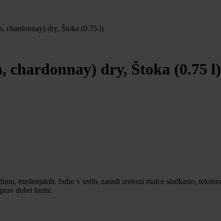
, chardonnay) dry, Štoka (0.75 l)
, chardonnay) dry, Štoka (0.75 l)
mu, medenjakih. Suho v ustih, zaradi zrelosti malce sladkasto, tekstura 
 prav dobri formi.