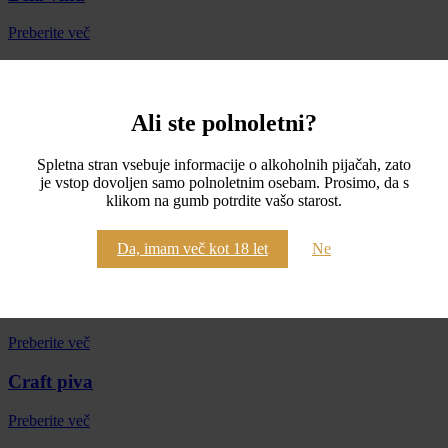
Preberite več
Rdeča vina
Preberite več
Ali ste polnoletni?
Oranžna vina
Spletna stran vsebuje informacije o alkoholnih pijačah, zato
je vstop dovoljen samo polnoletnim osebam. Prosimo, da s
Preberite več
klikom na gumb potrdite vašo starost.
Rose
Da, imam več kot 18 let
Ne
Preberite več
Penina
Preberite več
Craft piva
Preberite več