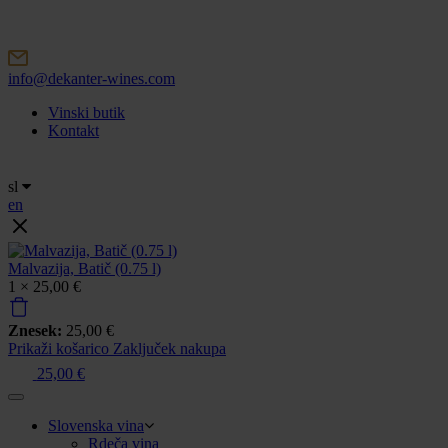
Skip
to
content
info@dekanter-wines.com
Vinski butik
Kontakt
sl
en
Malvazija, Batič (0.75 l)
1 ×
25,00
€
Znesek:
25,00
€
Prikaži košarico
Zaključek nakupa
25,00
€
Slovenska vina
Rdeča vina