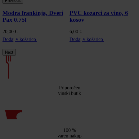
Previous
Modra frankinja, Dveri
PVC kozarci za vino, 6
Pax 0.75l
kosov
P
20,00
€
6,00
€
Dodaj v košarico
Dodaj v košarico
Next
Priporočen
vinski butik
100 %
varen nakup