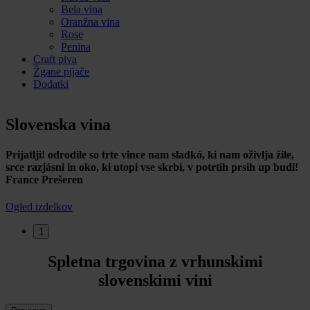
Bela vina
Oranžna vina
Rose
Penina
Craft piva
Žgane pijače
Dodatki
Slovenska vina
Prijatlji! odrodile so trte vince nam sladkó, ki nam oživlja žile,
srce razjásni in oko, ki utopi vse skrbi, v potrtih prsih up budi!
France Prešeren
Ogled izdelkov
1
Spletna trgovina z vrhunskimi
slovenskimi vini