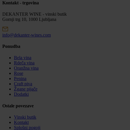
Kontakt - trgovina
DEKANTER WINE - vinski butik
Gornji trg 10, 1000 Ljubljana
info@dekanter-wines.com
Ponudba
Bela vina
Rdeča vina
Oranžna vina
Rose
Penina
Craft piva
Žgane pijače
Dodatki
Ostale povezave
Vinski butik
Kontakt
Splošni pogoji