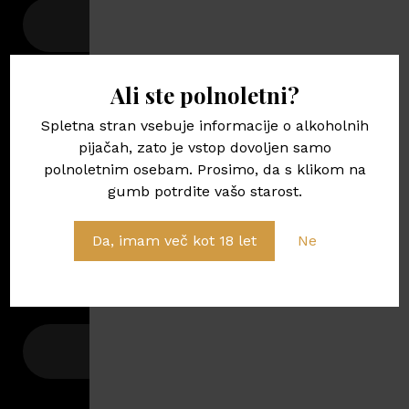
Rose
Preberite več
Ali ste polnoletni?
Spletna stran vsebuje informacije o alkoholnih
pijačah, zato je vstop dovoljen samo
polnoletnim osebam. Prosimo, da s klikom na
Penina
gumb potrdite vašo starost.
Da, imam več kot 18 let
Ne
Preberite več
Craft piva